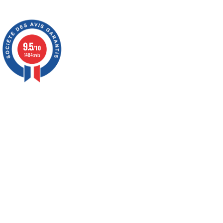
9.5
/10
1484 avis
Vos témoignages nous inspirent