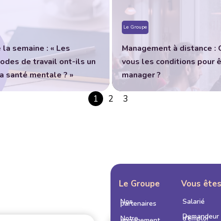
Le Groupe
 la semaine : « Les
Management à distance : 
des de travail ont-ils un
vous les conditions pour 
la santé mentale ? »
manager ?
1
2
3
Le Groupe
Vous ête
Nos
Salarié
partenaires
Demandeur
Notre
d’emploi
engagement