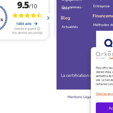
Entreprise
Qui sommes-
nous ?
Financem
Blog
Méthodes d
Actualités
Pour offrir le
stocker et/ou 
La certification qualité a ét
permettra de 
site. Le fait 
certaines cara
Gérer les serv
Mentions Légales
Coo
Ac