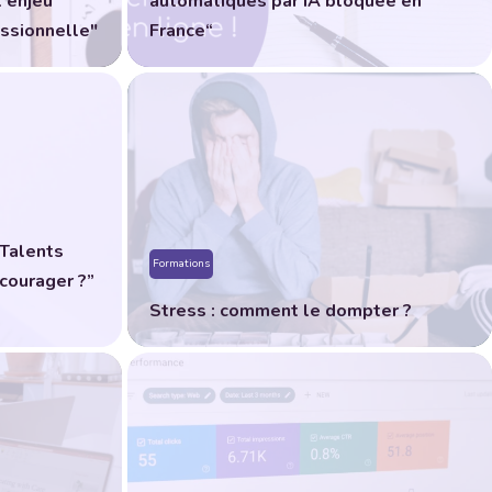
l enjeu
automatiques par IA bloquée en
ssionnelle"
France“
“Talents
Formations
courager ?”
Stress : comment le dompter ?