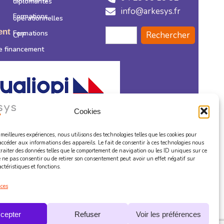
diplômantes
info@arkesys.fr
Formations
opérationnelles
ent
Formations
Rechercher
CPF
e financement
Cookies
s meilleures expériences, nous utilisons des technologies telles que les cookies pour
accéder aux informations des appareils. Le fait de consentir à ces technologies nous
é délivrée au titre de la catégorie d’actions suivante :
traiter des données telles que le comportement de navigation ou les ID uniques sur ce
de ne pas consentir ou de retirer son consentement peut avoir un effet négatif sur
« Actions de formation »
ctéristiques et fonctions.
ices
kies
CGV
Confidentialité
Médiation
cepter
Refuser
Voir les préférences
Règlement Intérieur Stagiaire