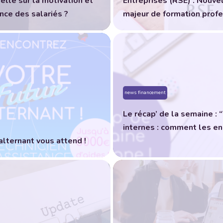
elle sur la motivation et
Entreprises (RSE) : Nouve
nce des salariés ?
majeur de formation profe
news financement
Le récap’ de la semaine : 
internes : comment les en
alternant vous attend !