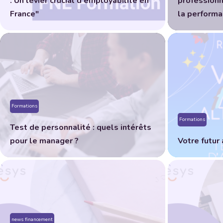
: Un levier crucial d’employabilité en
professionn
France"
la performa
Formations
Formations
Test de personnalité : quels intérêts
pour le manager ?
Votre futur 
news financement