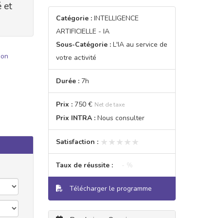
é et
Catégorie :
INTELLIGENCE
ARTIFICIELLE - IA
Sous-Catégorie :
L'IA au service de
ion
votre activité
Durée :
7h
Prix :
750 €
Net de taxe
Prix INTRA :
Nous consulter
★★★★★
★★★★★
Satisfaction :
Taux de réussite :
- %
Télécharger le programme