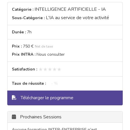
INTELLIGENCE ARTIFICIELLE - IA
Catégorie :
L'IA au service de votre activité
Sous-Catégorie :
Durée :
7h
Prix :
750 €
Net de taxe
Prix INTRA :
Nous consulter
★★★★★
★★★★★
Satisfaction :
Taux de réussite :
- %
Télécharger le programme
Prochaines Sessions
Aucune formation INTER-ENTREPRISE n'est