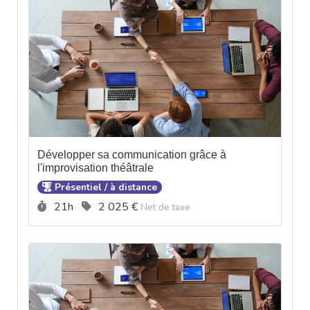
Développer sa communication grâce à
l'improvisation théâtrale
Présentiel / à distance
Durée :
Prix :
21h
2 025 €
Net de taxe