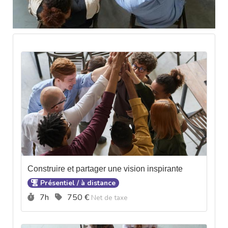
Construire et partager une vision inspirante
Présentiel / à distance
Durée :
Prix :
7h
750 €
Net de taxe