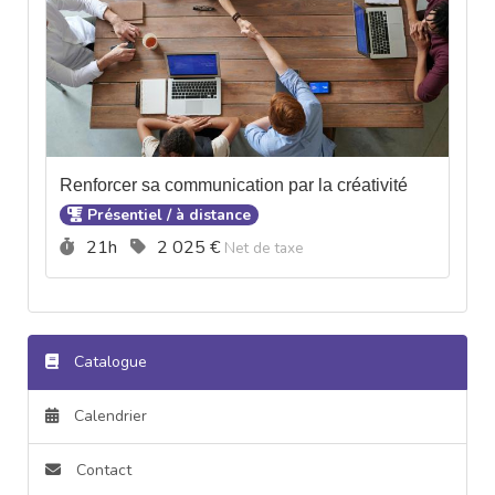
Renforcer sa communication par la créativité
Présentiel / à distance
Durée :
Prix :
21h
2 025 €
Net de taxe
Catalogue
Calendrier
Contact