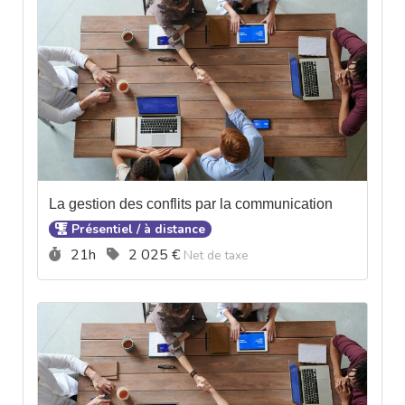
La gestion des conflits par la communication
Présentiel / à distance
Durée :
Prix :
21h
2 025 €
Net de taxe