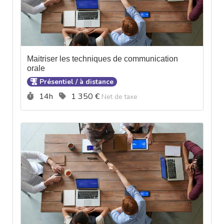
Maitriser les techniques de communication
orale
Présentiel / à distance
Durée :
Prix :
14h
1 350 €
Net de taxe