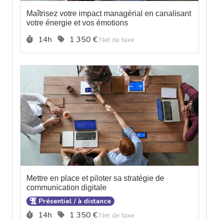
Maîtrisez votre impact managérial en canalisant
votre énergie et vos émotions
Durée :
Prix :
14h
1 350 €
Net de taxe
Mettre en place et piloter sa stratégie de
communication digitale
Présentiel / à distance
Durée :
Prix :
14h
1 350 €
Net de taxe