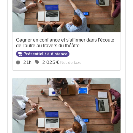
Gagner en confiance et s'affirmer dans l'écoute
de l'autre au travers du théâtre
Présentiel / à distance
Durée :
Prix :
21h
2 025 €
Net de taxe