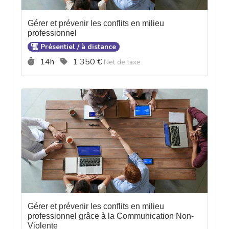
Gérer et prévenir les conflits en milieu
professionnel
Présentiel / à distance
Durée :
Prix :
14h
1 350 €
Net de taxe
Gérer et prévenir les conflits en milieu
professionnel grâce à la Communication Non-
Violente