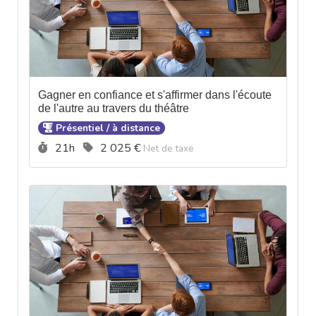
Gagner en confiance et s'affirmer dans l'écoute
de l'autre au travers du théâtre
Présentiel / à distance
Durée :
Prix :
21h
2 025 €
Net de taxe