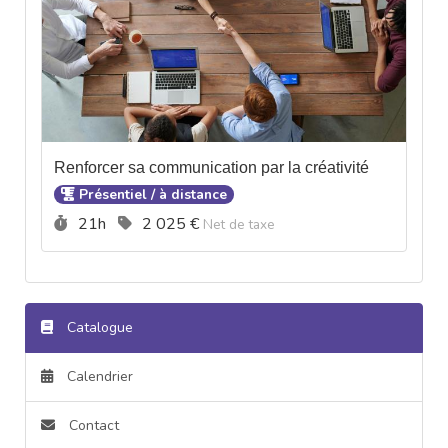
Renforcer sa communication par la créativité
Présentiel / à distance
Durée :
Prix :
21h
2 025 €
Net de taxe
Catalogue
Calendrier
Contact