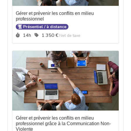
Gérer et prévenir les conflits en milieu
professionnel
Présentiel / à distance
Durée :
Prix :
14h
1 350 €
Net de taxe
Gérer et prévenir les conflits en milieu
professionnel grâce à la Communication Non-
Violente