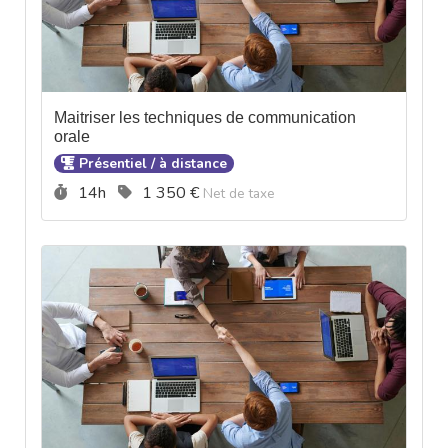
Maitriser les techniques de communication
orale
Présentiel / à distance
Durée :
Prix :
14h
1 350 €
Net de taxe