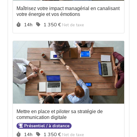
Maîtrisez votre impact managérial en canalisant
votre énergie et vos émotions
Durée :
Prix :
14h
1 350 €
Net de taxe
Mettre en place et piloter sa stratégie de
communication digitale
Présentiel / à distance
Durée :
Prix :
14h
1 350 €
Net de taxe