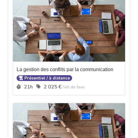
La gestion des conflits par la communication
Présentiel / à distance
Durée :
Prix :
21h
2 025 €
Net de taxe