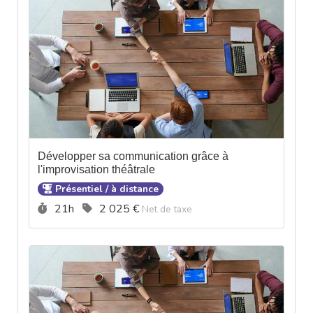
Développer sa communication grâce à
l'improvisation théâtrale
Présentiel / à distance
Durée :
Prix :
21h
2 025 €
Net de taxe