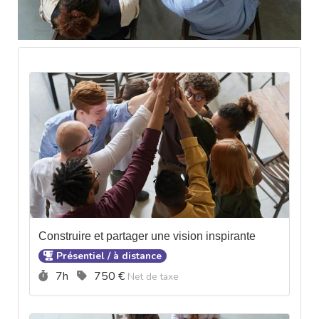
Construire et partager une vision inspirante
Présentiel / à distance
Durée :
Prix :
7h
750 €
Net de taxe