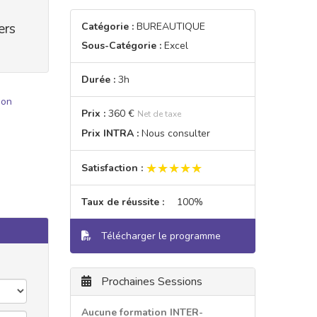
ers
Catégorie :
BUREAUTIQUE
Sous-Catégorie :
Excel
Durée :
3h
ion
Prix :
360 €
Net de taxe
Prix INTRA :
Nous consulter
★★★★★
★★★★★
Satisfaction :
Taux de réussite :
100%
Télécharger le programme
Prochaines Sessions
Aucune formation INTER-