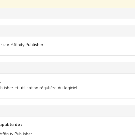
sur Affinity Publisher.
s
lisher et utilisation régulière du logiciel
capable de :
ffinity Publisher