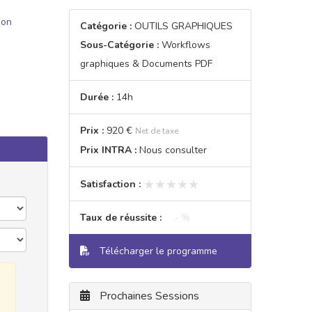
ion
Catégorie :
OUTILS GRAPHIQUES
Sous-Catégorie :
Workflows
graphiques & Documents PDF
Durée :
14h
Prix :
920 €
Net de taxe
Prix INTRA :
Nous consulter
★★★★★
★★★★★
Satisfaction :
Taux de réussite :
- %
Télécharger le programme
Prochaines Sessions