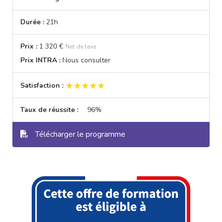
Durée :
21h
Prix :
1 320 €
Net de taxe
Prix INTRA :
Nous consulter
★★★★★
★★★★★
Satisfaction :
Taux de réussite :
96%
Télécharger le programme