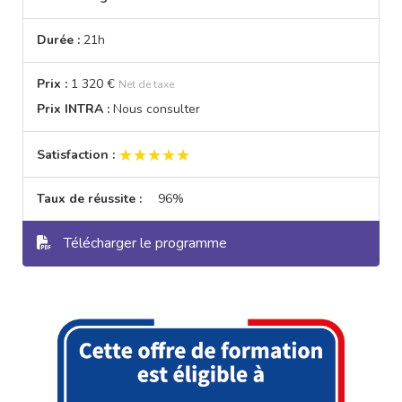
Durée :
21h
Prix :
1 320 €
Net de taxe
Prix INTRA :
Nous consulter
★★★★★
★★★★★
Satisfaction :
Taux de réussite :
96%
Télécharger le programme