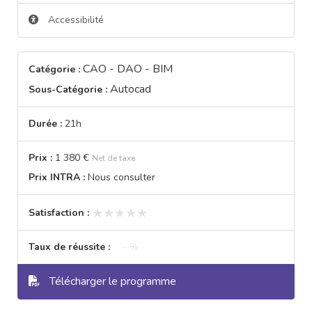
Accessibilité
CAO - DAO - BIM
Catégorie :
Autocad
Sous-Catégorie :
Durée :
21h
Prix :
1 380 €
Net de taxe
Prix INTRA :
Nous consulter
★★★★★
★★★★★
Satisfaction :
Taux de réussite :
- %
Télécharger le programme