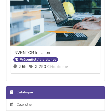
INVENTOR Initiation
Présentiel / à distance
Durée :
Prix :
35h
3 250 €
Net de taxe
Catalogue
Calendrier