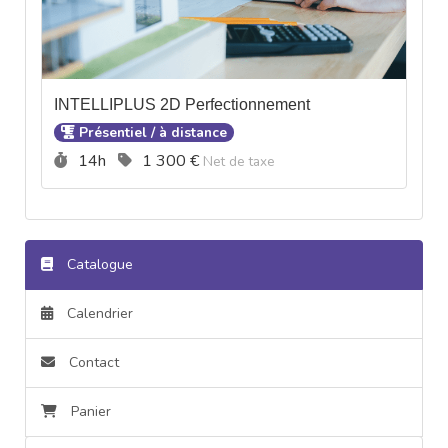
INTELLIPLUS 2D Perfectionnement
Présentiel / à distance
Durée :
Prix :
14h
1 300 €
Net de taxe
Catalogue
Calendrier
Contact
Panier