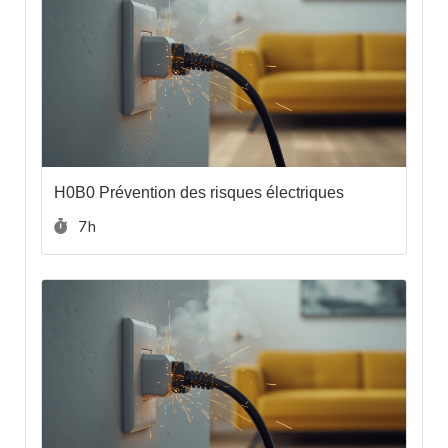
H0B0 Prévention des risques électriques
Durée :
7h