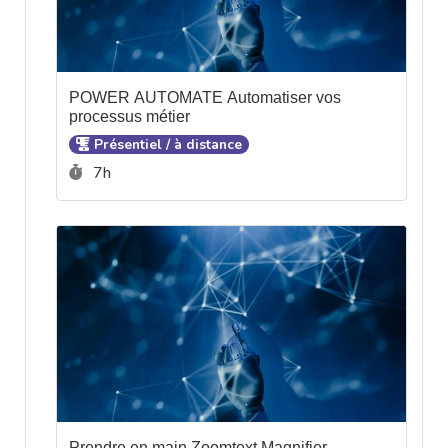
POWER AUTOMATE Automatiser vos
processus métier
Présentiel / à distance
Durée :
7h
Prendre en main Zoomtext Magnifier