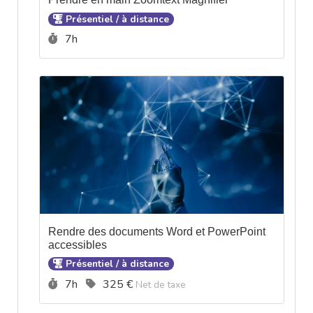
Présentiel / à distance
Durée :
7h
Rendre des documents Word et PowerPoint
accessibles
Présentiel / à distance
Durée :
Prix :
7h
325 €
Net de taxe