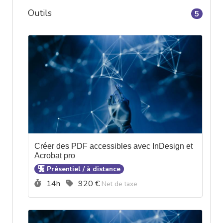
Outils
5
Créer des PDF accessibles avec InDesign et
Acrobat pro
Présentiel / à distance
Durée :
Prix :
14h
920 €
Net de taxe