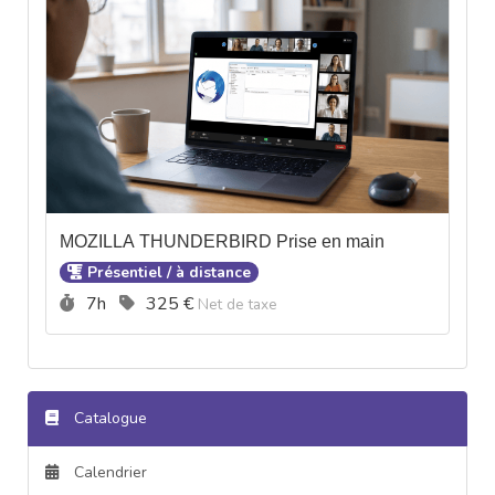
MOZILLA THUNDERBIRD Prise en main
Présentiel / à distance
Durée :
Prix :
7h
325 €
Net de taxe
Catalogue
Calendrier