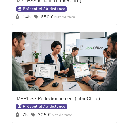
IMPRESS Initiation (LibreOffice)
Présentiel / à distance
Durée :
Prix :
14h
650 €
Net de taxe
IMPRESS Perfectionnement (LibreOffice)
Présentiel / à distance
Durée :
Prix :
7h
325 €
Net de taxe