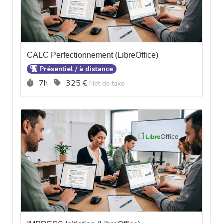
CALC Perfectionnement (LibreOffice)
Présentiel / à distance
Durée :
Prix :
7h
325 €
Net de taxe