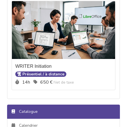
WRITER Initiation
Présentiel / à distance
Durée :
Prix :
14h
650 €
Net de taxe
Catalogue
Calendrier