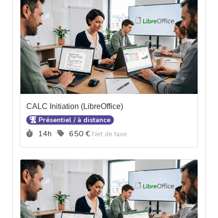
CALC Initiation (LibreOffice)
Présentiel / à distance
Durée :
Prix :
14h
650 €
Net de taxe