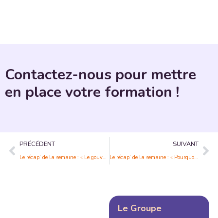
Contactez-nous pour mettre
en place votre formation !
PRÉCÉDENT
SUIVANT
Le récap’ de la semaine : « Le gouvernement pose les premiers jalons d’une refonte de la VAE »
Le récap’ de la semaine : « Pourquoi Microsoft 365 est sans doute la suite bureautique la plus aboutie du marché ? »
Le Groupe